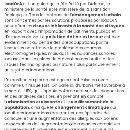
IsadOrA
est un guide qui a été édité par l’Ademe, le
ministère de la Santé et le ministère de la Transition
écologique. Tous les acteurs de l’
aménagement urbain
sont concernés par les solutions proposées par IsadOrA
pour gérer les
risques inhérents à la santé des citoyens
en rapport avec l’implantation de bâtiments publics et
d’espaces de vie. La
pollution de l’air extérieur
est bien
évidemment au centre des préoccupations, parmi
lesquelles on retrouve le problème des champs
électromagnétiques, mais aussi les nuisances sonores
incluses dans les plans de prévention des bruits, et les
risques technologiques ou naturels plus particulièrement
au sujet des inondations.
L’exposition au plomb est également mise en avant
comme un risque fort. On parle ici d’urbanisme favorable à
la santé, l’UFS, qui s’appuie notamment sur des diagnostics
et des analyses des sites, en prenant en compte
l’
urbanisation croissante
et le
vieillissement de la
population
, ainsi que le
changement climatique
qui
induit des inondations récurrentes, des épisodes de
canicule, et une augmentation des allergies aux pollens
responsables de l’augmentation de maladies chroniques.
La perte de la biodiversité est également au cœur du