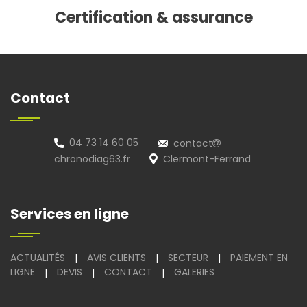
Certification & assurance
Contact
04 73 14 60 05
contact
chronodiag63.fr
Clermont-Ferrand
Services en ligne
ACTUALITÉS
AVIS CLIENTS
SECTEUR
PAIEMENT EN
|
|
|
LIGNE
DEVIS
CONTACT
GALERIES
|
|
|