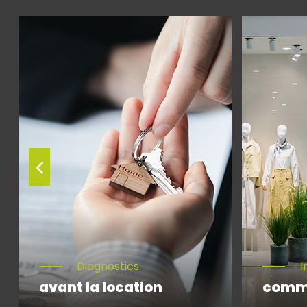
Diagnostics
I
avant la location
comm