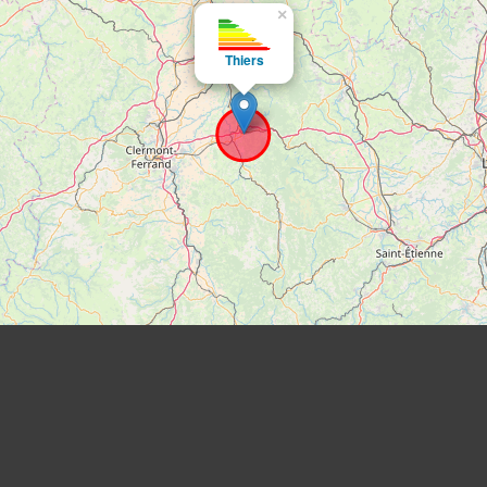
×
Thiers