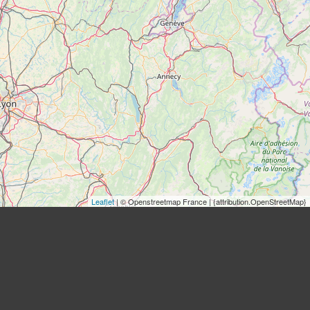
Leaflet
| © Openstreetmap France | {attribution.OpenStreetMap}