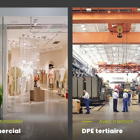
mmobilier
Avec mention
ercial
DPE tertiaire