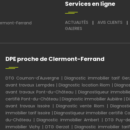
Services en ligne
ACTUALITÉS
AVIS CLIENTS
|
|
ermont-Ferrand
GALERIES
DPE proche de Clermont-Ferrand
DTG Cournon-d'Auvergne
|
Diagnostic immobilier tarif Ger
avant travaux Lempdes
|
Diagnostic location Riom
|
Diagnos
avant travaux Pont-du-Château
|
Diagnostiqueur immobilie
certifié Pont-du-Château
|
Diagnostic immobilier Aubière
|
Di
avant travaux Issoire
|
Diagnostic vente Riom
|
Diagnosti
immobilier tarif Issoire
|
Diagnostiqueur immobilier certifié 
du-Château
|
Diagnostic immobilier Ambert
|
DTG Puy-
immobilier Vichy
|
DTG Gerzat
|
Diagnostic immobilier ta