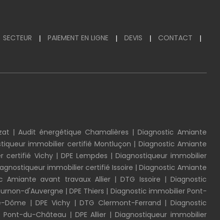
SECTEUR
PAIEMENT EN LIGNE
DEVIS
CONTACT
|
|
|
|
zat
|
Audit énergétique Chamalières
|
Diagnostic Amiante
tiqueur immobilier certifié Montluçon
|
Diagnostic Amiante
r certifié Vichy
|
DPE Lempdes
|
Diagnostiqueur immobilier
agnostiqueur immobilier certifié Issoire
|
Diagnostic Amiante
c Amiante avant travaux Allier
|
DTG Issoire
|
Diagnostic
Cournon-d'Auvergne
|
DPE Thiers
|
Diagnostic immobilier Pont-
de-Dôme
|
DPE Vichy
|
DTG Clermont-Ferrand
|
Diagnostic
rif Pont-du-Château
|
DPE Allier
|
Diagnostiqueur immobilier