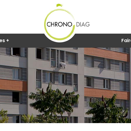
res
Fair