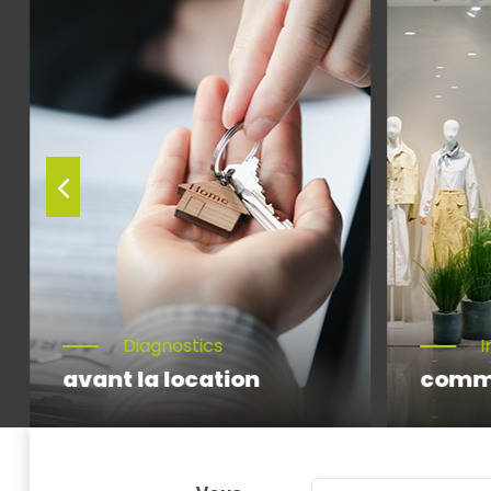
Diagnostics
I
avant la location
comm