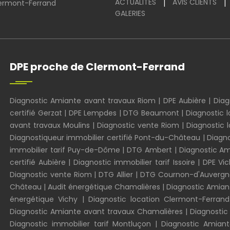
ACTUALITÉS
AVIS CLIENTS
|
|
ermont-Ferrand
GALERIES
DPE proche de Clermont-Ferrand
Diagnostic Amiante avant travaux Riom
|
DPE Aubière
|
Diag
certifié Gerzat
|
DPE Lempdes
|
DTG Beaumont
|
Diagnostic 
avant travaux Moulins
|
Diagnostic vente Riom
|
Diagnostic 
Diagnostiqueur immobilier certifié Pont-du-Château
|
Diagno
immobilier tarif Puy-de-Dôme
|
DTG Ambert
|
Diagnostic A
certifié Aubière
|
Diagnostic immobilier tarif Issoire
|
DPE Vi
Diagnostic vente Riom
|
DTG Allier
|
DTG Cournon-d'Auvergn
Château
|
Audit énergétique Chamalières
|
Diagnostic Amiant
énergétique Vichy
|
Diagnostic location Clermont-Ferrand
Diagnostic Amiante avant travaux Chamalières
|
Diagnostic
Diagnostic immobilier tarif Montluçon
|
Diagnostic Amian