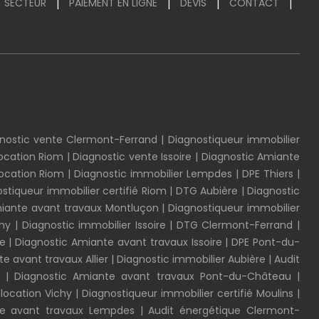
SECTEUR
PAIEMENT EN LIGNE
DEVIS
CONTACT
|
|
|
|
nostic vente Clermont-Ferrand
|
Diagnostiqueur immobilier
location Riom
|
Diagnostic vente Issoire
|
Diagnostic Amiante
location Riom
|
Diagnostic immobilier Lempdes
|
DPE Thiers
|
stiqueur immobilier certifié Riom
|
DTG Aubière
|
Diagnostic
miante avant travaux Montluçon
|
Diagnostiqueur immobilier
chy
|
Diagnostic immobilier Issoire
|
DTG Clermont-Ferrand
|
e
|
Diagnostic Amiante avant travaux Issoire
|
DPE Pont-du-
e avant travaux Allier
|
Diagnostic immobilier Aubière
|
Audit
|
Diagnostic Amiante avant travaux Pont-du-Château
|
 location Vichy
|
Diagnostiqueur immobilier certifié Moulins
|
te avant travaux Lempdes
|
Audit énergétique Clermont-