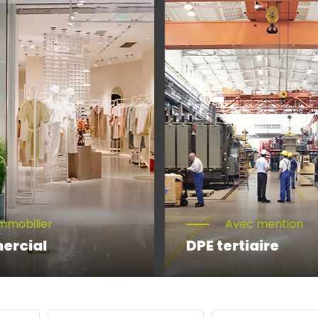
mmobilier
Avec mention
ercial
DPE tertiaire