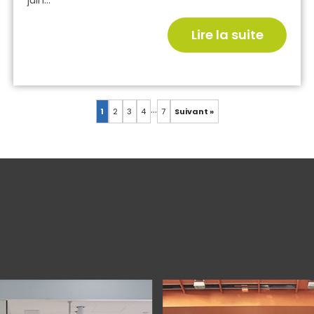
juin...
Lire la suite
…
1
2
3
4
7
Suivant »