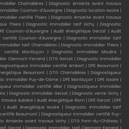
mmobilier Chamalières
|
Diagnostic Amiante avant travaux
immobilier Cournon-d'Auvergne
|
Diagnostic location Issoire
|
mobilier certifié Thiers
|
Diagnostic Amiante avant travaux
aux Thiers
|
Diagnostic immobilier tarif Vichy
|
Diagnostic
PE Cournon-d'Auvergne
|
Audit énergétique Gerzat
|
Audit
r certifié Cournon-d'Auvergne
|
Diagnostic immobilier tarif
immobilier tarif Chamalières
|
Diagnostic immobilier Thiers
|
er certifié Montluçon
|
Diagnostic immobilier Moulins
|
lier Clermont-Ferrand
|
DTG Gerzat
|
Diagnostic immobilier
iagnostiqueur immobilier certifié Ambert
|
DPE Beaumont
|
énergétique Beaumont
|
DTG Chamalières
|
Diagnostiqueur
tic immobilier Puy-de-Dôme
|
DPE Montluçon
|
DPE Issoire
|
queur immobilier certifié Allier
|
Diagnostiqueur immobilier
ins
|
Diagnostic immobilier Gerzat
|
Diagnostic vente Vichy
|
 travaux Aubière
|
Audit énergétique Riom
|
DPE Gerzat
|
DPE
t
|
Audit énergétique Issoire
|
Diagnostic immobilier tarif
 certifié Beaumont
|
Diagnostiqueur immobilier certifié Puy-
tic Amiante avant travaux Vichy
|
DTG Pont-du-Château
|
arif Gerzat
|
Diagnostic immobilier tarif Clermont-Ferrand
|