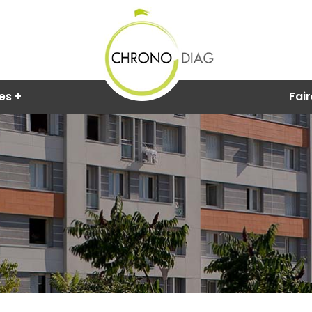
res
Fair