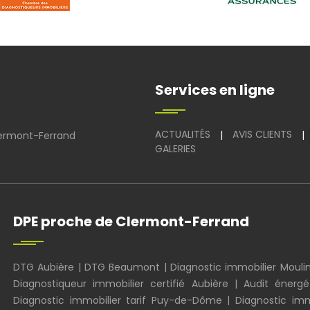
Services en ligne
ACTUALITÉS
AVIS CLIENTS
|
|
ermont-Ferrand
GALERIES
DPE proche de Clermont-Ferrand
DTG Aubière
|
DTG Beaumont
|
Diagnostic immobilier Mouli
Diagnostiqueur immobilier certifié Aubière
|
Audit énergé
Diagnostic immobilier tarif Puy-de-Dôme
|
Diagnostic im