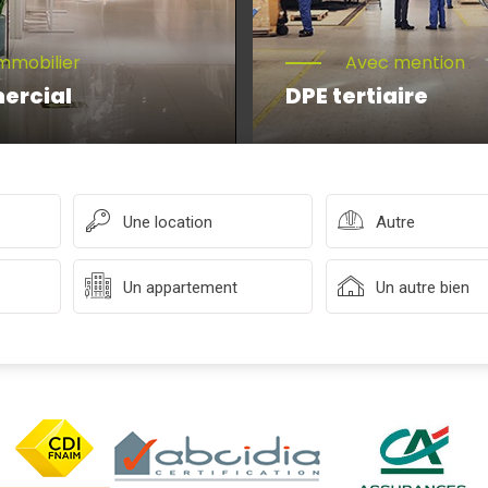
mmobilier
Avec mention
ercial
DPE tertiaire
Une location
Autre
Un appartement
Un autre bien