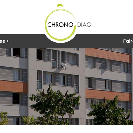
res
Fair