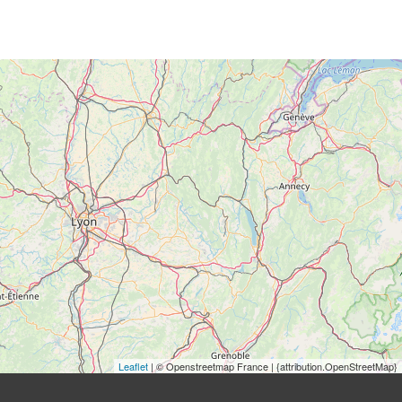
Leaflet
| © Openstreetmap France | {attribution.OpenStreetMap}