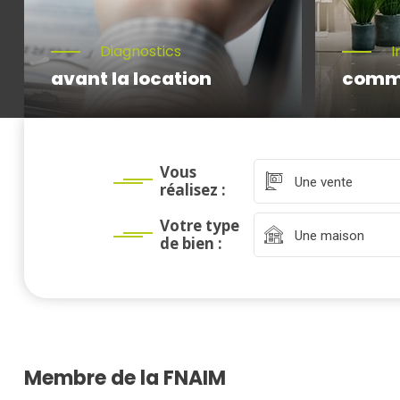
Diagnostics
I
avant la location
comm
Vous
Une vente
réalisez :
Votre type
Une maison
de bien :
Membre de la FNAIM