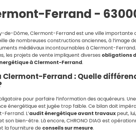
ermont-Ferrand - 6300
uy-de-Dôme, Clermont-Ferrand est une ville importante d
cueille de nombreuses constructions anciennes, à l’image 
ments médiévaux incontournables à Clermont-Ferrand. 
, les projets de vente impliquent diverses
obligations 
t énergétique à Clermont-Ferrand
.
 Clermont-Ferrand : Quelle différenc
?
bligatoire pour parfaire l’information des acquéreurs. Un
e énergétique est jugée trop faible. Ce bilan doit impérat
-Ferrand. L’
audit énergétique avant travaux
peut, lu
et son bien-être. Là encore, CHRONO DIAG est opérationn
t la fourniture de
conseils sur mesure
.