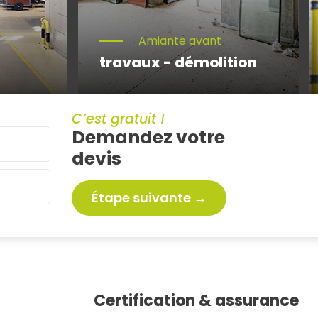
Amiante avant
travaux - démolition
C’est gratuit !
Demandez votre
devis
Étape suivante →
Certification & assurance