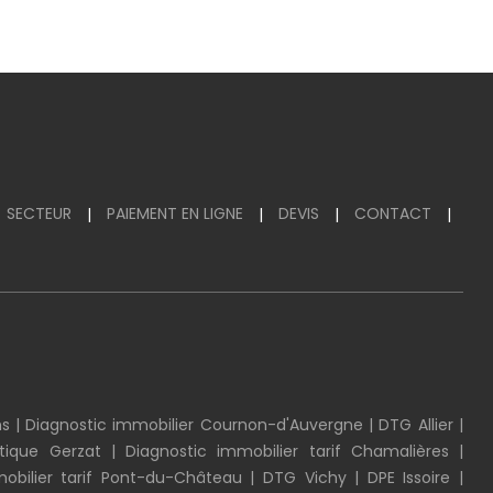
SECTEUR
PAIEMENT EN LIGNE
DEVIS
CONTACT
|
|
|
|
ns
|
Diagnostic immobilier Cournon-d'Auvergne
|
DTG Allier
|
tique Gerzat
|
Diagnostic immobilier tarif Chamalières
|
mobilier tarif Pont-du-Château
|
DTG Vichy
|
DPE Issoire
|