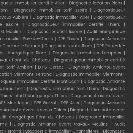
queur immobilier certifié Allier
|
Diagnostic location Riom
|
Riom
|
Diagnostic immobilier tarif Issoire
|
Diagnostiqueur
ravaux Aubière
|
Diagnostic immobilier Allier
|
Diagnostiqueur
e Issoire
|
Diagnostiqueur immobilier certifié Thiers
|
TG Moulins
|
Diagnostic location Issoire
|
Audit énergétique
 immobilier Puy-de-Dôme
|
DPE Thiers
|
Diagnostic Amiante
e Clermont-Ferrand
|
Diagnostic vente Riom
|
DPE Pont-du-
dit énergétique Riom
|
Diagnostic immobilier Lempdes
|
ravaux Pont-du-Château
|
Diagnostiqueur immobilier certifié
er tarif Ambert
|
DTG Gerzat
|
Diagnostic Amiante avant
ocation Clermont-Ferrand
|
Diagnostic immobilier Clermont-
tiqueur immobilier certifié Montluçon
|
Diagnostic Amiante
ux Beaumont
|
Diagnostic immobilier tarif Thiers
|
Diagnostic
Thiers
|
Audit énergétique Thiers
|
Diagnostic Amiante avant
DPE Montluçon
|
DPE Gerzat
|
DPE Allier
|
Diagnostic Amiante
ic Amiante avant travaux Thiers
|
Diagnostic Amiante avant
udit énergétique Pont-du-Château
|
Diagnostic immobilier
Dôme
|
Diagnostic Amiante avant travaux Moulins
|
Audit
nt-Ferrand
|
Diagnostic immobilier Chamalières
|
Diagnostic